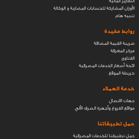
التقارير المالية
الأوزان المشاركة للحسابات المضاربة و الوكالة
تنبيه هام
روابط مفيدة
ضريبة القيمة المضافة
مركز المعرفة
الفتاوى
ﻻﺋﺤﺔ أﺳﻌﺎر اﻟﺨﺪﻣﺎت اﻟﻤﺼﺮﻓﯿﺔ
خريطة الموقع
خدمة العملاء
جهات الاتصال
مواقع الفروع وأجهزة الصرف الاّلي
حمل تطبيقاتنا
حمل تطبيقنا للخدمات المصرفية