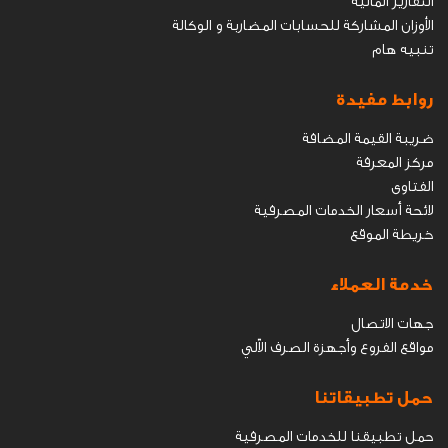
التقارير المالية
الأوزان المشاركة للحسابات المضاربة و الوكالة
تنبيه هام
روابط مفيدة
ضريبة القيمة المضافة
مركز المعرفة
الفتاوى
ﻻﺋﺤﺔ أﺳﻌﺎر اﻟﺨﺪﻣﺎت اﻟﻤﺼﺮﻓﯿﺔ
خريطة الموقع
خدمة العملاء
جهات الاتصال
مواقع الفروع وأجهزة الصرف الاّلي
حمل تطبيقاتنا
حمل تطبيقنا للخدمات المصرفية