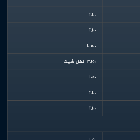
2.100
2.100
10.500
3.150 لكل شيك
1.050
2.100
2.100
1.050