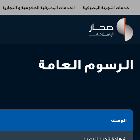
خدمات التجزئة المصرفية
الخدمات المصرفية الحكومية و التجارية
اﻟﺮﺳﻮم اﻟﻌﺎﻣﺔ
اﻟﻮﺻﻒ
شهادة تأكيد الرصيد